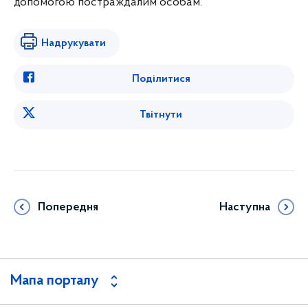
допомогою постраждалим особам.
Надрукувати
Поділитися
Твітнути
Попередня
Наступна
Мапа порталу