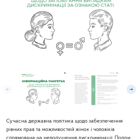
Попередній слайд
Насту
Сучасна державна політика щодо забезпечення
рівних прав та можливостей жінок і чоловіків
спрямована на недопущення дискримінації. Попри