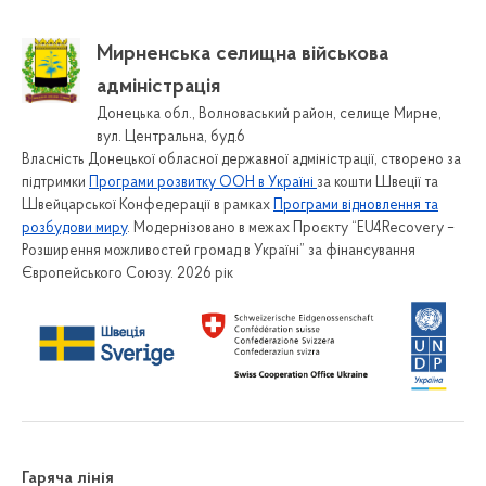
Пошук серед документів
Мирненська селищна військова
Зворотній зв'язок
адміністрація
Довідник контактів
Донецька обл., Волноваський район, селище Мирне,
Графіки прийомів громадян
вул. Центральна, буд.6
Власність Донецької обласної державної адміністрації, створено за
Звернення громадян
підтримки
Програми розвитку ООН в Україні
за кошти Швеції та
Електронне звернення
Швейцарської Конфедерації в рамках
Програми відновлення та
розбудови миру
. Модернізовано в межах Проєкту “EU4Recovery –
Форма для подання звернень
Розширення можливостей громад в Україні” за фінансування
Порядки та положення про звернення громадян
Європейського Союзу. 2026 рік
Звіти
Доступ до публічної інформації
Електронний запит на публічну інформацію
Форма для подання запиту на публічну інформацію
Звіти про розгляд запитів на публічну інформацію
Порядок оскарження рішень, дій чи бездіяльності
Гаряча лінія