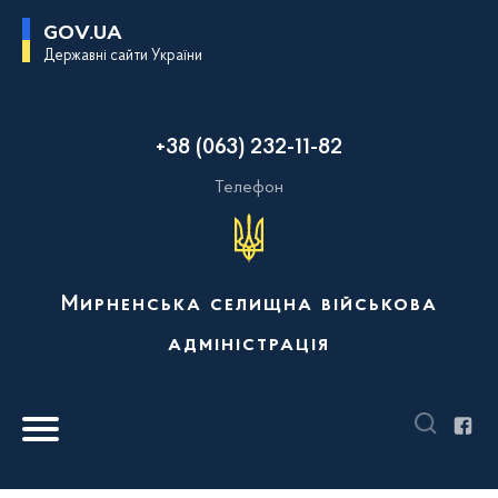
П
GOV.UA
е
Державні сайти України
р
е
й
т
и
+38 (063) 232-11-82
д
о
о
Телефон
с
н
о
в
н
о
Мирненська селищна військова
г
о
адміністрація
в
м
і
с
т
у