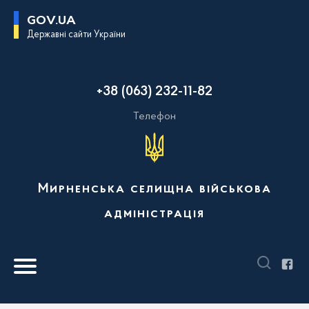
П
GOV.UA
е
Державні сайти України
р
е
й
т
и
+38 (063) 232-11-82
д
о
о
Телефон
с
н
о
в
н
о
Мирненська селищна військова
г
о
адміністрація
в
м
і
с
т
у