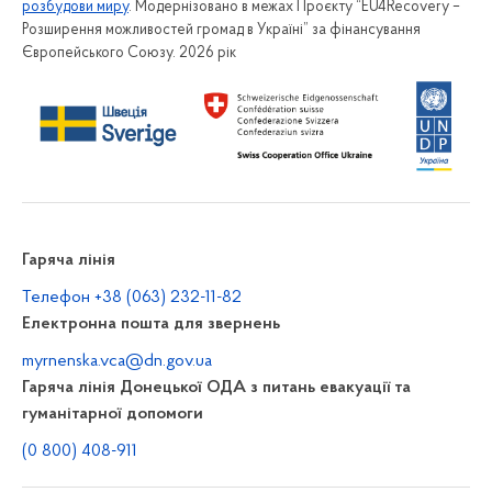
розбудови миру
. Модернізовано в межах Проєкту “EU4Recovery –
Форма для подання звернень
Розширення можливостей громад в Україні” за фінансування
Порядки та положення про звернення громадян
Європейського Союзу. 2026 рік
Звіти
Доступ до публічної інформації
Електронний запит на публічну інформацію
Форма для подання запиту на публічну інформацію
Звіти про розгляд запитів на публічну інформацію
Порядок оскарження рішень, дій чи бездіяльності
Гаряча лінія
розпорядників інформації
Телефон +38 (063) 232-11-82
Нормативно-правові акти, якими врегульовано
Електронна пошта для звернень
відносини у сфері доступу до публічної інформації
Інформація з обмеженим доступом
myrnenska.vca@dn.gov.ua
Гаряча лінія Донецької ОДА з питань евакуації та
Порядки та положення про доступ до публічної
інформації
гуманітарної допомоги
(0 800) 408-911
Громадськості