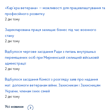
«Кар’єра ветерана» — можливості для працевлаштування та
професійного розвитку
2 дні тому
Задекларована праця захищає бізнес під час воєнного
стану
2 дні тому
Відбулося чергове засідання Ради з питань внутрішньо
переміщених осіб при Мирненській селищній військовій
адміністрації
2 дні тому
Відбулося засідання Комісії з розгляду заяв про надання
мат. допомоги ветеранам війни, Захисникам і Захисницям
України, членам їхніх сімей
2 дні тому
Усі новини