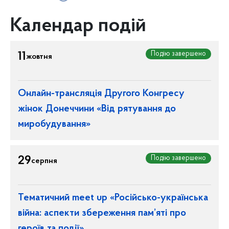
Календар подій
Подію завершено
11
жовтня
Онлайн-трансляція Другого Конгресу
жінок Донеччини «Від рятування до
миробудування»
Подію завершено
29
серпня
Тематичний meet up «Російсько-українська
війна: аспекти збереження пам’яті про
героїв та події»