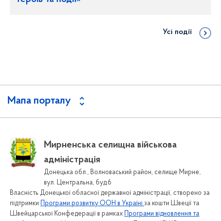
Усі події
Мапа порталу
Пошук серед документів
Мирненська селищна військова
Зворотній зв'язок
адміністрація
Довідник контактів
Донецька обл., Волноваський район, селище Мирне,
Графіки прийомів громадян
вул. Центральна, буд.6
Власність Донецької обласної державної адміністрації, створено за
Звернення громадян
підтримки
Програми розвитку ООН в Україні
за кошти Швеції та
Електронне звернення
Швейцарської Конфедерації в рамках
Програми відновлення та