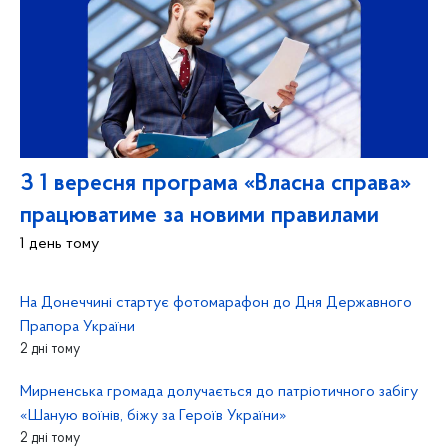
З 1 вересня програма «Власна справа»
працюватиме за новими правилами
1 день тому
На Донеччині стартує фотомарафон до Дня Державного
Прапора України
2 дні тому
Мирненська громада долучається до патріотичного забігу
«Шаную воїнів, біжу за Героїв України»
2 дні тому