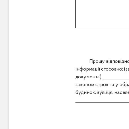
Прошу відповідно до 
інформації стосовно: (з
документа) ___________
законом строк та у обра
будинок, вулиця, насел
______________________