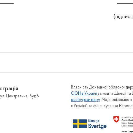
____________ ____________
та) (підпис запитув
 зв'язок
Громадськості
онтактів
Гендерна політика
Власність Донецької обласної держ
страція
Гарячі лінії
рийомів громадян
ООН в Україні
за кошти Швеції та
ул. Центральна, буд.6
розбудови миру
. Модернізовано 
Інформаційні матеріали
 громадян
в Україні” за фінансування Європ
Протидія домашньому насил
онне звернення
протидія торгівлі людьми
для подання звернень
Гарячі лінії
и та положення про