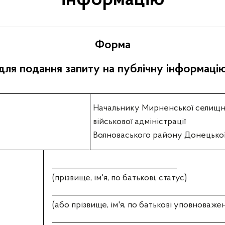
інформацію
Форма
для подання запиту на публічну інформаці
Начальнику Мирненської селищ
військової адміністрації
Волноваського району Донецької
_______________________________
(прізвище, ім'я, по батькові, статус)
___________________________________________
(або прізвище, ім'я, по батькові уповноваже
___________________________________________