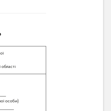
ю
ної
 області
___
ної особи)
_______