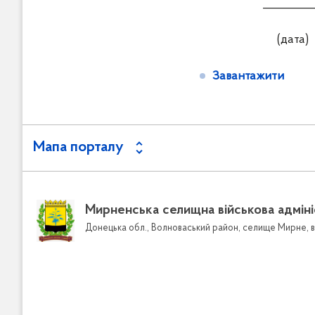
___
(да
Завантажити
Мапа порталу
Пошук серед документів
Зворотній
Довідник к
Мирненська селищна військова адміні
Графіки п
Донецька обл., Волноваський район, селище Мирне, в
Звернення
Електр
Форма 
Порядк