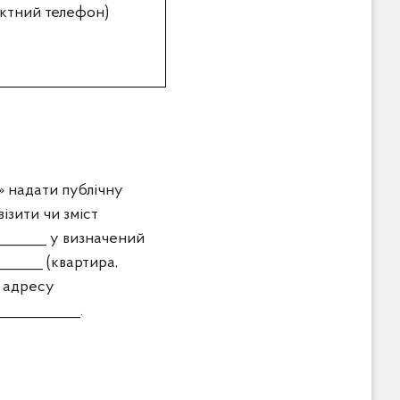
актний телефон)
 надати публічну
ізити чи зміст
_______ у визначений
______ (квартира,
у адресу
___________.