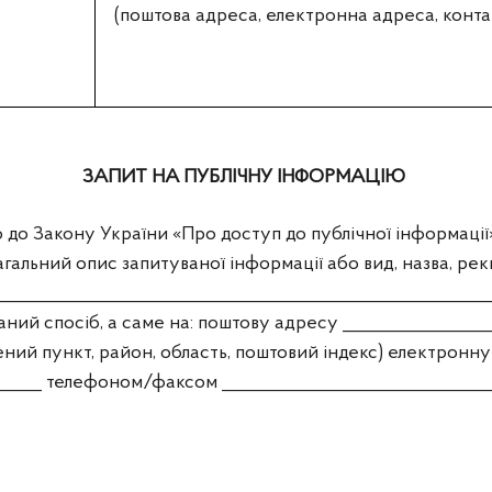
(поштова адреса, електронна адреса, конт
ЗАПИТ НА ПУБЛІЧНУ ІНФОРМАЦІЮ
Закону України «Про доступ до публічної інформації»
агальний опис запитуваної інформації або вид, назва, рекв
________________________________________________________
ний спосіб, а саме на: поштову адресу _________________
ений пункт, район, область, поштовий індекс) електронн
______ телефоном/факсом _______________________________