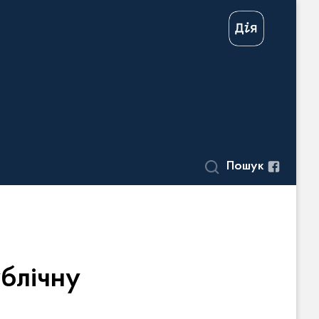
Пошук
ублічну