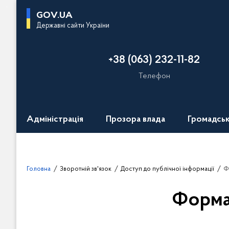
П
GOV.UA
е
Державні сайти України
р
е
+38 (063) 232-11-82
й
т
Телефон
и
д
о
Адміністрація
Прозора влада
Громадськ
о
с
н
о
Головна
Зворотній зв'язок
Доступ до публічної інформації
Ф
в
н
Форма 
о
г
о