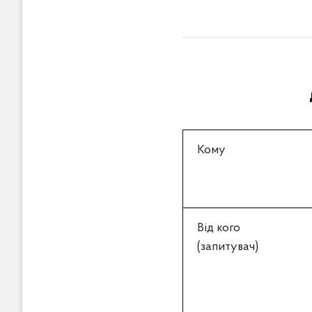
в
м
і
с
т
у
Кому
Від кого
(запитувач)