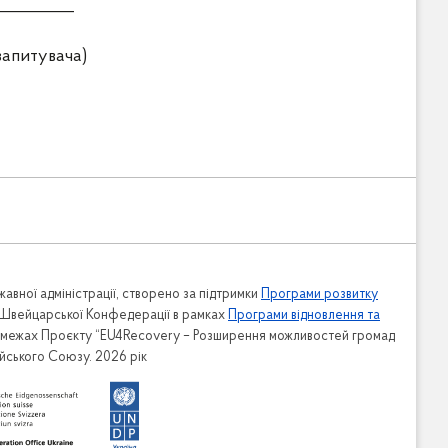
____
ача)
Адміністрація
Апарат
авної адміністрації, створено за підтримки
Програми розвитку
Відділ фінансово-господарського
 Швейцарської Конфедерації в рамках
Програми відновлення та
забезпечення
в межах Проєкту “EU4Recovery – Розширення можливостей громад
ейського Союзу. 2026 рік
Відділ з питань організаційно-
ьству та
кадрової роботи
Відділ діловодства, контролю та з
питань звернень громадян