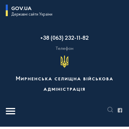
П
GOV.UA
е
Державні сайти України
р
е
й
т
и
+38 (063) 232-11-82
д
о
о
Телефон
с
н
о
в
н
о
Мирненська селищна військова
г
о
адміністрація
в
м
і
с
т
у