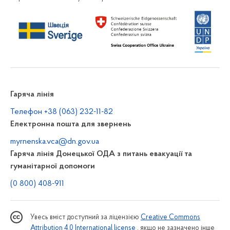
Звіти
Доступ до публічної інформації
Електронний запит на публічну інформацію
Форма для подання запиту на публічну інформацію
Звіти про розгляд запитів на публічну інформацію
Порядок оскарження рішень, дій чи бездіяльності
Гаряча лінія
розпорядників інформації
Телефон +38 (063) 232-11-82
Нормативно-правові акти, якими врегульовано
Електронна пошта для звернень
відносини у сфері доступу до публічної інформації
Інформація з обмеженим доступом
myrnenska.vca@dn.gov.ua
Гаряча лінія Донецької ОДА з питань евакуації та
Порядки та положення про доступ до публічної
інформації
гуманітарної допомоги
(0 800) 408-911
Громадськості
Гендерна політика
Увесь вміст доступний за ліцензією
Creative Commons
Гарячі лінії
Attribution 4.0 International license
, якщо не зазначено інше