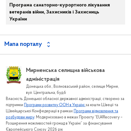
Програма санаторно-курортного лікування
ветеранів війни, Захисників і Захисниць
України
Мапа порталу
Пошук серед документів
Мирненська селищна військова
Зворотній зв'язок
адміністрація
Довідник контактів
Донецька обл., Волноваський район, селище Мирне,
Графіки прийомів громадян
вул. Центральна, буд.6
Власність Донецької обласної державної адміністрації, створено за
Звернення громадян
підтримки
Програми розвитку ООН в Україні
за кошти Швеції та
Електронне звернення
Швейцарської Конфедерації в рамках
Програми відновлення та
розбудови миру
. Модернізовано в межах Проєкту “EU4Recovery –
Форма для подання звернень
Розширення можливостей громад в Україні” за фінансування
Порядки та положення про звернення громадян
Європейського Союзу. 2026 рік