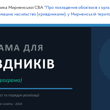
ника Мирненської СВА
"Про покладення обов’язків з орган
омашнє насильство (кривдниками), у Мирненській терито