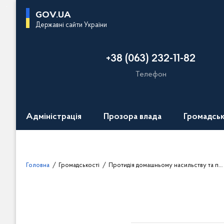
П
GOV.UA
е
Державні сайти України
р
е
+38 (063) 232-11-82
й
т
Телефон
и
д
о
Адміністрація
Прозора влада
Громадськ
о
с
н
о
Головна
Громадськості
Протидія домашньому насильству та протидія торгівлі людьми
в
н
о
г
о