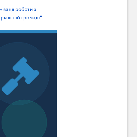
ізації роботи з
ріальній громаді"