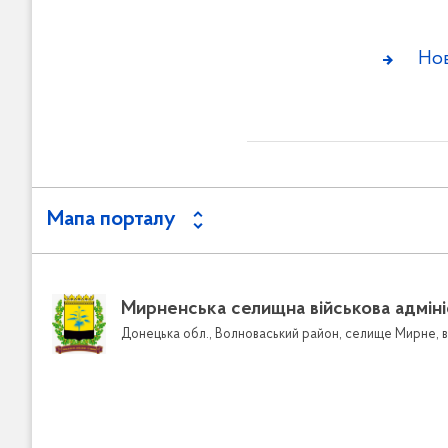
в
м
і
Но
с
т
у
Мапа порталу
Пошук серед документів
Зворотній
Довідник к
Мирненська селищна військова адміні
Графіки п
Донецька обл., Волноваський район, селище Мирне, в
Звернення
Електр
Форма 