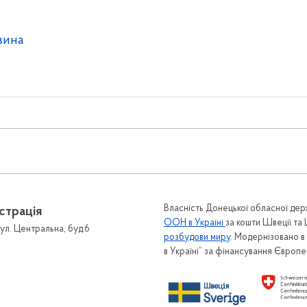
вина
 зв'язок
Громадськості
онтактів
Гендерна політика
Власність Донецької обласної держ
страція
Гарячі лінії
рийомів громадян
ООН в Україні
за кошти Швеції та
ул. Центральна, буд.6
розбудови миру
. Модернізовано 
Інформаційні матеріали
 громадян
в Україні” за фінансування Європ
Протидія домашньому насил
онне звернення
протидія торгівлі людьми
для подання звернень
Гарячі лінії