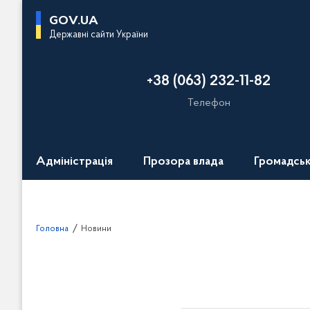
П
GOV.UA
е
Державні сайти України
р
е
+38 (063) 232-11-82
й
т
Телефон
и
д
о
Адміністрація
Прозора влада
Громадськ
о
с
н
о
Головна
Новини
в
н
о
г
о