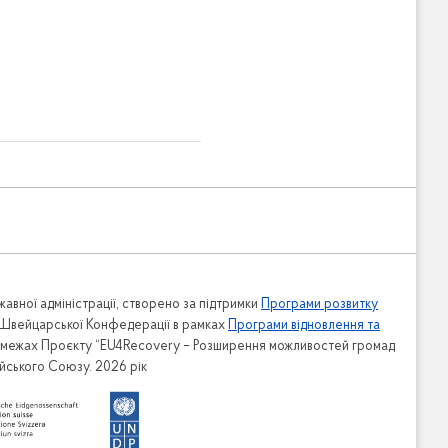
Адміністрація
Апарат
авної адміністрації, створено за підтримки
Програми розвитку
Відділ фінансово-господарського
 Швейцарської Конфедерації в рамках
Програми відновлення та
забезпечення
в межах Проєкту “EU4Recovery – Розширення можливостей громад
ейського Союзу. 2026 рік
Відділ з питань організаційно-
ьству та
кадрової роботи
Відділ діловодства, контролю та з
питань звернень громадян