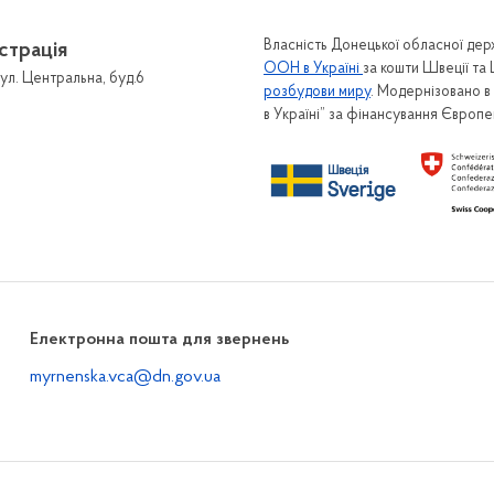
онтактів
Гендерна політика
Власність Донецької обласної держ
страція
Гарячі лінії
рийомів громадян
ООН в Україні
за кошти Швеції та
ул. Центральна, буд.6
розбудови миру
. Модернізовано 
Інформаційні матеріали
 громадян
в Україні” за фінансування Європ
Протидія домашньому насил
онне звернення
протидія торгівлі людьми
для подання звернень
Гарячі лінії
и та положення про
Інформаційні матеріали
ння громадян
Законодавча база
Що таке домашнє насил
публічної інформації
Права постраждалих осі
нний запит на публічну
Електронна пошта для звернень
ацію
Програма для кривдникі
myrnenska.vca@dn.gov.ua
для подання запиту на
Безбар’єрність
ну інформацію
Законодавство
ро розгляд запитів на
ну інформацію
Методологія та навчання