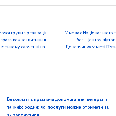
очої групи з реалізації
У межах Національного т
 права кожної дитини в
базі Центру підтр
 сімейному оточенні на
Донеччини» у місті П’яти
Безоплатна правнича допомога для ветеранів
та їхніх родин: які послуги можна отримати та
як звернутися