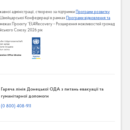
Апарат
авної адміністрації, створено за підтримки
Програми розвитку
Відділ фінансово-господарського
 Швейцарської Конфедерації в рамках
Програми відновлення та
забезпечення
в межах Проєкту “EU4Recovery – Розширення можливостей громад
ейського Союзу. 2026 рік
Відділ з питань організаційно-
ьству та
кадрової роботи
Відділ діловодства, контролю та з
питань звернень громадян
Відділ з питань надання
адміністративних послуг
Відділ з питань земельних ресурсів
ьство
та агропромислового розвитку
б
Сектор юридичної роботи
Гаряча лінія Донецької ОДА з питань евакуації та
в
гуманітарної допомоги
Сектор житлово-комунального
господарства та інфраструктури
(0 800) 408-911
Сектор з питань інформаційної
діяльності та комунікацій з
громадськістю