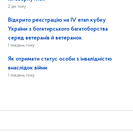
2 дні тому
Відкрито реєстрацію на ІV етап кубку
України з богатирського багатоборства
серед ветеранів й ветеранок
1 тиждень тому
Як отримати статус особи з інвалідністю
внаслідок війни
1 тиждень тому
 зв'язок
Громадськості