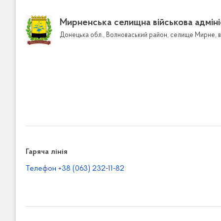
Довідник к
Мирненська селищна військова адміні
Графіки п
Донецька обл., Волноваський район, селище Мирне, в
Звернення
Електр
Форма 
Порядк
зверне
Звіти
Доступ до 
Електро
Гаряча лінія
інформ
Телефон +38 (063) 232-11-82
Форма 
публіч
Звіти п
публіч