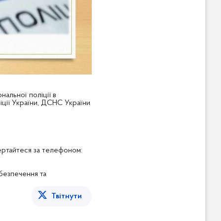
нальної поліції в
іції України, ДСНС України
ертайтеся за телефоном:
абезпечення та
Твітнути