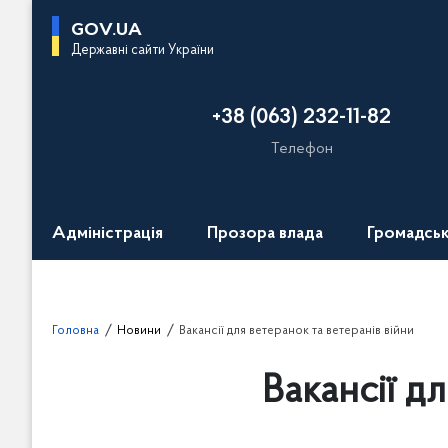
П
GOV.UA
е
Державні сайти України
р
е
+38 (063) 232-11-82
й
т
Телефон
и
д
о
Адміністрація
Прозора влада
Громадськ
о
с
н
о
Головна
Новини
Вакансії для ветеранок та ветеранів війни
в
н
Вакансії д
о
г
о