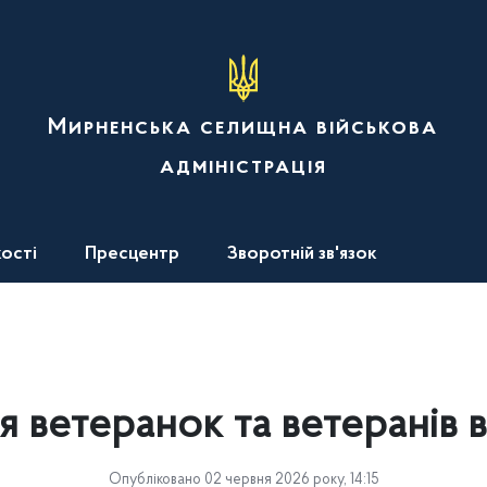
Мирненська селищна військова
адміністрація
ості
Пресцентр
Зворотній зв'язок
ля ветеранок та ветеранів 
Опубліковано 02 червня 2026 року, 14:15