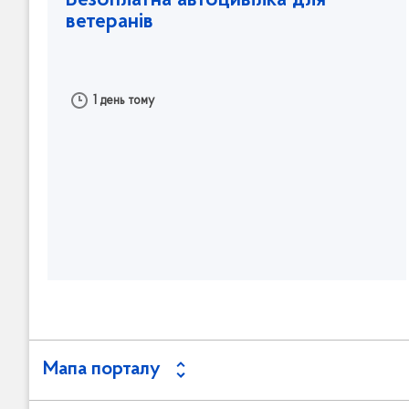
Безоплатна автоцивілка для
ветеранів
1 день тому
Мапа порталу
Пошук серед документів
Зворотній