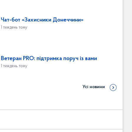
Чат-бот «Захисники Донеччини»
1 тиждень тому
Ветеран PRO: підтримка поруч із вами
1 тиждень тому
Усі новини
Адміністрація