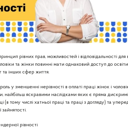
принцип рівних прав, можливостей і відповідальності для 
оловіки та жінки повинні мати однаковий доступ до освіти,
г та інших сфер життя.
ль у зменшенні нерівності в оплаті праці жінок і чолові
пи, найбільш яскравими наслідками яких є пряма дискримін
і (в тому числі хатньої праці та праці з догляду) та упе
 зайнятості.
ндерної рівності