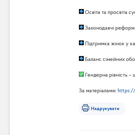
Освіта та просвіта су
Законодавчі реформи 
Підтримка жінок у ка
Баланс сімейних обов
Гендерна рівність – ц
За матеріалами:
https:
Надрукувати