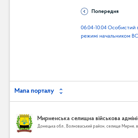
Попередня
06.04-10.04 Особистий
режимі начальником В
Мапа порталу
Пошук серед документів
Зворотній
Довідник к
Мирненська селищна військова адміні
Графіки п
Донецька обл., Волноваський район, селище Мирне, в
Звернення