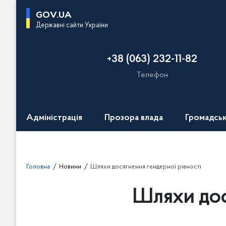
П
GOV.UA
е
Державні сайти України
р
е
+38 (063) 232-11-82
й
т
Телефон
и
д
о
Адміністрація
Прозора влада
Громадськ
о
с
н
о
Головна
Новини
Шляхи досягнення гендерної рівності
в
н
Шляхи дос
о
г
о