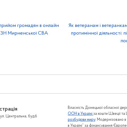
 прийом громадян в онлайн
Як ветеранам і ветеранка
СЗН Мирненської СВА
протимінної діяльності: 
по
 зв'язок
Громадськості
онтактів
Гендерна політика
Власність Донецької обласної держ
страція
Гарячі лінії
рийомів громадян
ООН в Україні
за кошти Швеції та
ул. Центральна, буд.6
розбудови миру
. Модернізовано 
Інформаційні матеріали
 громадян
в Україні” за фінансування Європ