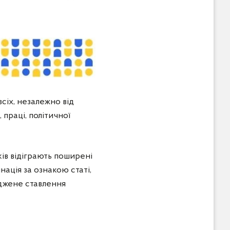
всіх, незалежно від
 праці, політичної
ків відіграють поширені
ація за ознакою статі,
реджене ставлення