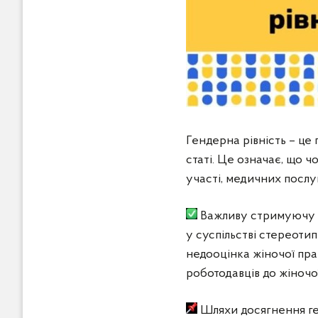
Гендерна рівність – це 
статі. Це означає, що ч
участі, медичних послу
Важливу стримуючу ро
у суспільстві стереоти
недооцінка жіночої прац
роботодавців до жіночої
Шляхи досягнення ге