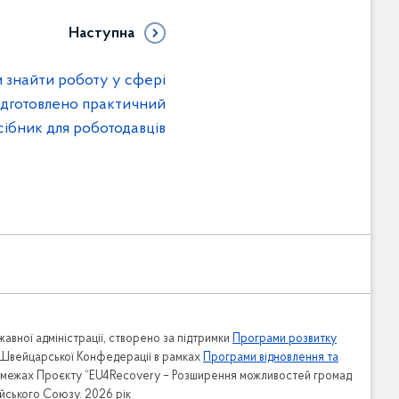
Наступна
м знайти роботу у сфері
підготовлено практичний
сібник для роботодавців
Адміністрація
Апарат
авної адміністрації, створено за підтримки
Програми розвитку
Відділ фінансово-господарського
 Швейцарської Конфедерації в рамках
Програми відновлення та
забезпечення
в межах Проєкту “EU4Recovery – Розширення можливостей громад
ейського Союзу. 2026 рік