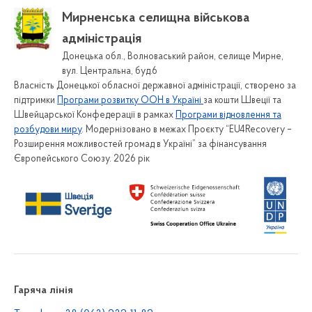
Мирненська селищна військова
Зворотній зв'язок
адміністрація
Довідник контактів
Донецька обл., Волноваський район, селище Мирне,
Графіки прийомів громадян
вул. Центральна, буд.6
Власність Донецької обласної державної адміністрації, створено за
Звернення громадян
підтримки
Програми розвитку ООН в Україні
за кошти Швеції та
Електронне звернення
Швейцарської Конфедерації в рамках
Програми відновлення та
розбудови миру
. Модернізовано в межах Проєкту “EU4Recovery –
Форма для подання звернень
Розширення можливостей громад в Україні” за фінансування
Порядки та положення про звернення громадян
Європейського Союзу. 2026 рік
Звіти
Доступ до публічної інформації
Електронний запит на публічну інформацію
Форма для подання запиту на публічну інформацію
Звіти про розгляд запитів на публічну інформацію
Порядок оскарження рішень, дій чи бездіяльності
Гаряча лінія
розпорядників інформації