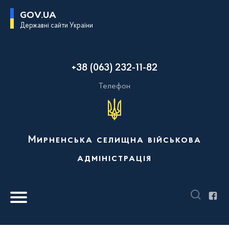
П
GOV.UA
е
Державні сайти України
р
е
й
т
и
+38 (063) 232-11-82
д
о
о
Телефон
с
н
о
в
н
о
Мирненська селищна військова
г
о
адміністрація
в
м
і
с
т
у